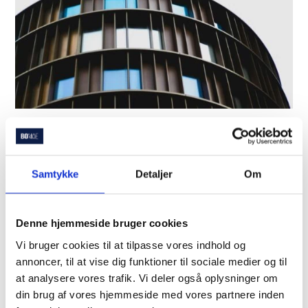
Førstegangskøber
Guide til førstegangskøber
Samtykke
Detaljer
Om
Der er en del faldgruber, som du skal styre uden om, hvis du
ikke vil ende…
Denne hjemmeside bruger cookies
2 min.
Vi bruger cookies til at tilpasse vores indhold og
annoncer, til at vise dig funktioner til sociale medier og til
at analysere vores trafik. Vi deler også oplysninger om
din brug af vores hjemmeside med vores partnere inden