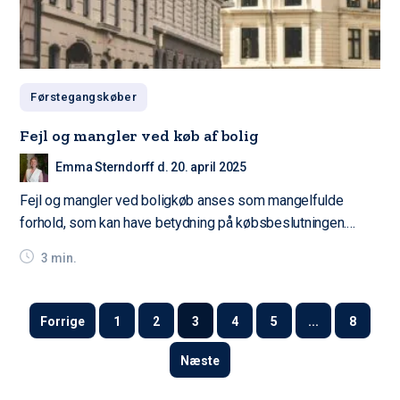
Førstegangskøber
Fejl og mangler ved køb af bolig
Emma Sterndorff d. 20. april 2025
Fejl og mangler ved boligkøb anses som mangelfulde
forhold, som kan have betydning på købsbeslutningen.
Benyt…
3 min.
Forrige
1
2
3
4
5
...
8
Næste