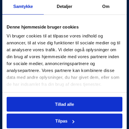
Kontakt
Samtykke
Detaljer
Om
Karriere
Mød Rådgiverne
Denne hjemmeside bruger cookies
Vi bruger cookies til at tilpasse vores indhold og
annoncer, til at vise dig funktioner til sociale medier og til
Guides og Cases
at analysere vores trafik. Vi deler også oplysninger om
Kundehistorier
din brug af vores hjemmeside med vores partnere inden
for sociale medier, annonceringspartnere og
Køberguides
analysepartnere. Vores partnere kan kombinere disse
Omlægning af lån
data med andre oplysninger, du har givet dem, eller som
de har indsamlet fra din brug af deres tjenester.
Boliger til salg
Køberguides (arkiv)
Tillad alle
Køberrådgivning
Tilpas
Køberrådgivning