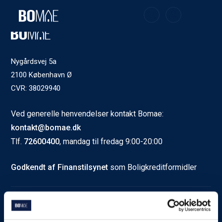
Nygårdsvej 5a
2100 København Ø
CVR: 38029940
Ved generelle henvendelser kontakt Bomae:
kontakt@bomae.dk
Tlf.
72600400
, mandag til fredag 9:00-20:00
Godkendt af Finanstilsynet
som Boligkreditformidler
Om Bomae