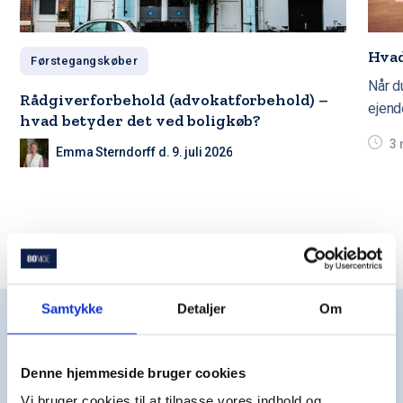
Hvad
Førstegangskøber
Når du
Rådgiverforbehold (advokatforbehold) –
ejend
hvad betyder det ved boligkøb?
betyd
3 
Emma Sterndorff d. 9. juli 2026
Samtykke
Detaljer
Om
FAQ: Oftest stillede
spørgsmål om
Denne hjemmeside bruger cookies
Vi bruger cookies til at tilpasse vores indhold og