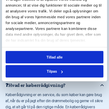
Køberrådgivning
annoncer, til at vise dig funktioner til sociale medier og til
at analysere vores trafik. Vi deler også oplysninger om
Hvis du ikke kunne finde svar er du selvfølgelig mere
din brug af vores hjemmeside med vores partnere inden
end velkommen til at ringe os op eller skrive til os på:
for sociale medier, annonceringspartnere og
analysepartnere. Vores partnere kan kombinere disse
data med andre oplysninger, du har givet dem, eller som
Tlf. 72 600 400
de har indsamlet fra din brug af deres tjenester.
Mandag til søndag 9:00-20:00
Tillad alle
kontakt@bomae.dk
Mandag til søndag 9:00-20:00 svar inden for 24 timer
Tilpas
❓Hvad er køberrådgivning?
Køberrådgivning er en service, du som køber kan gøre brug
af, når du er på jagt efter din drømmebolig og gerne vil sikre
dig, at alt går til på den rigtige måde. En køberrådgivers