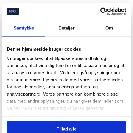
Samtykke
Detaljer
Om
Juridisk Rådgivning
Denne hjemmeside bruger cookies
Står du klar til at skulle underskrive en købsaftale på din
nye bolig? Bomaes juridiske rådgiver gennemgår
Vi bruger cookies til at tilpasse vores indhold og
dokumenterne og får alle juridiske detaljer frem i lyset, så
annoncer, til at vise dig funktioner til sociale medier og til
du får det fulde overblik. Er der forbehold i købsaftalen,
at analysere vores trafik. Vi deler også oplysninger om
din brug af vores hjemmeside med vores partnere inden
giver vi dig kompetent juridisk rådgivning om, hvordan du
for sociale medier, annonceringspartnere og
skal forholde dig til disse. På den måde kan du føle dig
analysepartnere. Vores partnere kan kombinere disse
helt tryg ved at underskrive købsaftalen.
data med andre oplysninger, du har givet dem, eller som
de har indsamlet fra din brug af deres tjenester.
Læs mere om Juridisk Rådgivning
Tillad alle