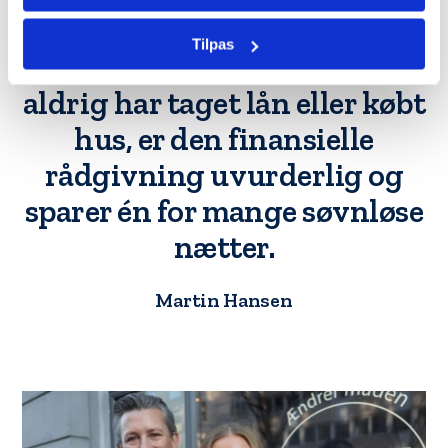
Must have for
Tilpas
førstegangskøbere. Hvis man
aldrig har taget lån eller købt
hus, er den finansielle
rådgivning uvurderlig og
sparer én for mange søvnløse
nætter.
Martin Hansen