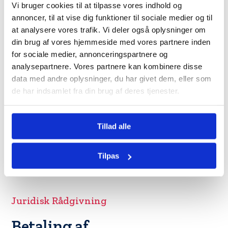
Hvem betaler
Vi bruger cookies til at tilpasse vores indhold og
annoncer, til at vise dig funktioner til sociale medier og til
tinglysningsafgiften?
at analysere vores trafik. Vi deler også oplysninger om
din brug af vores hjemmeside med vores partnere inden
Der er regionale forskelle i praksis omkring betaling af
for sociale medier, annonceringspartnere og
tinglysningsafgift:
analysepartnere. Vores partnere kan kombinere disse
data med andre oplysninger, du har givet dem, eller som
Jylland:
Kutyme er, at tinglysningsafgiften deles ligeligt
de har indsamlet fra din brug af deres tjenester.
mellem køber og sælger
Sjælland:
Kutyme er, at køber betaler alle omkostninger
Tillad alle
til tinglysning af skødet
Vigtigt:
Specificér altid i købsaftalen, hvem der betaler
Tilpas
tinglysningsafgiften, for at undgå misforståelser.
Juridisk Rådgivning
Betaling af