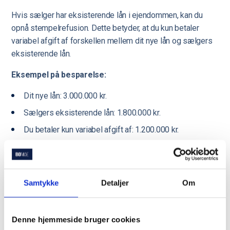
Hvis sælger har eksisterende lån i ejendommen, kan du
opnå stempelrefusion. Dette betyder, at du kun betaler
variabel afgift af forskellen mellem dit nye lån og sælgers
eksisterende lån.
Eksempel på besparelse:
Dit nye lån: 3.000.000 kr.
Sælgers eksisterende lån: 1.800.000 kr.
Du betaler kun variabel afgift af: 1.200.000 kr.
Besparelse: 1.800.000 kr. × 1,45% = 26.100 kr.
Digital tinglysning
Samtykke
Detaljer
Om
Siden 2009 er tinglysning blevet digital via tinglysning.dk,
hvilket har gjort processen mere effektiv. Dette kan spare
tid og administrative omkostninger ved bolighandlen.
Denne hjemmeside bruger cookies