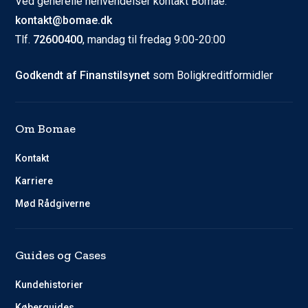
Ved generelle henvendelser kontakt Bomae:
kontakt@bomae.dk
Tlf.
72600400
, mandag til fredag 9:00-20:00
Godkendt af Finanstilsynet
som Boligkreditformidler
Om Bomae
Kontakt
Karriere
Mød Rådgiverne
Guides og Cases
Kundehistorier
Køberguides