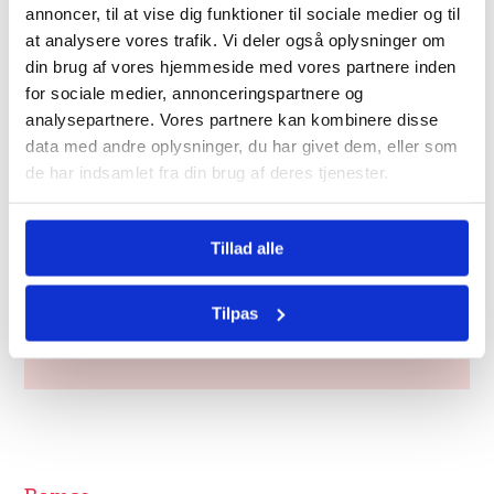
Vi repræsenterer
annoncer, til at vise dig funktioner til sociale medier og til
at analysere vores trafik. Vi deler også oplysninger om
udelukkende køberen.
din brug af vores hjemmeside med vores partnere inden
for sociale medier, annonceringspartnere og
Hos Bomae har vi rådgivere med erfaring inden
analysepartnere. Vores partnere kan kombinere disse
for ejendomsmægler- og advokatbranchen samt
data med andre oplysninger, du har givet dem, eller som
den finansielle sektor.
de har indsamlet fra din brug af deres tjenester.
Med en som Sten ved din side, sikrer du dig en
tryg og grundig købsproces.
Tillad alle
Tilpas
Ring mig op