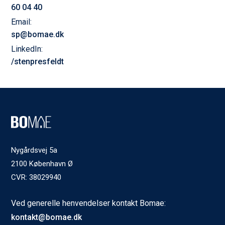
60 04 40
Email:
sp@bomae.dk
LinkedIn:
/stenpresfeldt
Nygårdsvej 5a
2100 København Ø
CVR: 38029940
Ved generelle henvendelser kontakt Bomae:
kontakt@bomae.dk