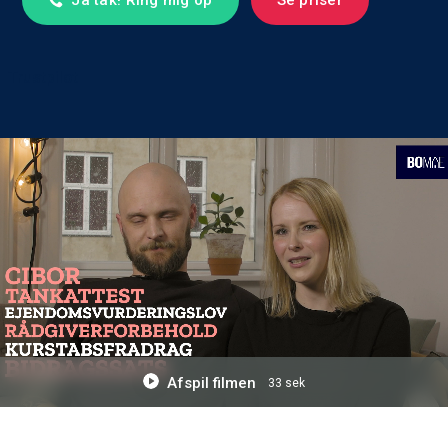
Ja tak! Ring mig op
Se priser
Trustpilot
Afspil filmen
33 sek