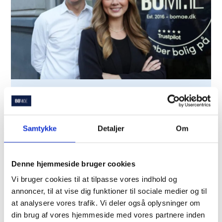
Spar tid og penge
Hvordan kan vi hjælpe
Samtykke
Detaljer
Om
dig? Bliv ringet op i dag!
Denne hjemmeside bruger cookies
Lad os tage en gratis snak om, hvordan vi kan
Vi bruger cookies til at tilpasse vores indhold og
hjælpe dig med køb og finansiering af din bolig. Vi
annoncer, til at vise dig funktioner til sociale medier og til
kontakter dig indenfor 2 timer i hverdagen.
at analysere vores trafik. Vi deler også oplysninger om
din brug af vores hjemmeside med vores partnere inden