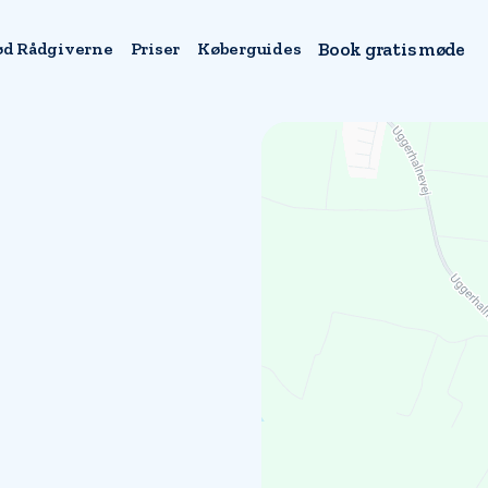
d Rådgiverne
Priser
Køberguides
Book gratis møde