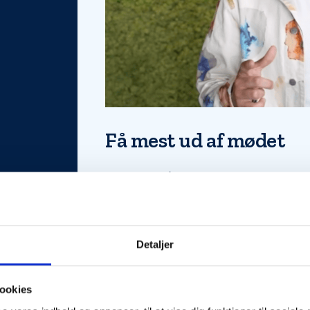
Få mest ud af mødet
For at vi kan rådgive dig bedst muligt, anbefa
At du og din partner deltager sammen
At du har gjort dig tanker om boligty
Detaljer
Har du ikke alt klar? Bare rolig – vi hjælper d
ookies