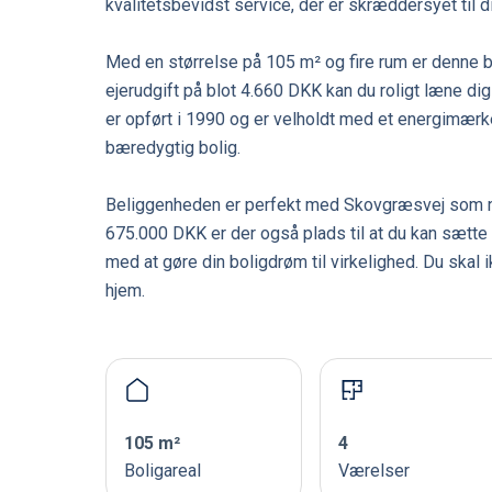
kvalitetsbevidst service, der er skræddersyet til d
Med en størrelse på 105 m² og fire rum er denne bo
ejerudgift på blot 4.660 DKK kan du roligt læne dig 
er opført i 1990 og er velholdt med et energimærke
bæredygtig bolig.
Beliggenheden er perfekt med Skovgræsvej som n
675.000 DKK er der også plads til at du kan sætte d
med at gøre din boligdrøm til virkelighed. Du skal
hjem.
105 m²
4
Boligareal
Værelser