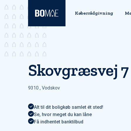
Køberrådgivning
Mø
Skovgræsvej 7
9310
,
Vodskov
Alt til dit boligkøb samlet ét sted!
Se, hvor meget du kan låne
Få indhentet banktilbud