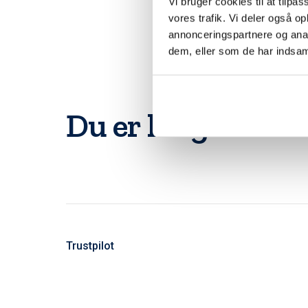
Vi bruger cookies til at tilpas
vores trafik. Vi deler også 
annonceringspartnere og anal
dem, eller som de har indsaml
Du er langt fra d
Trustpilot