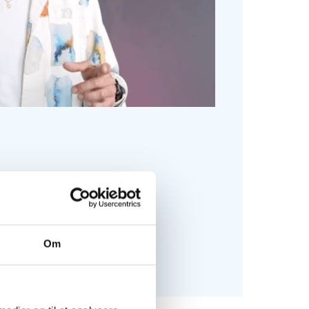
ler vi:
, hvis I køber bolig sammen
pe og budget
Om
ig godt i gang.