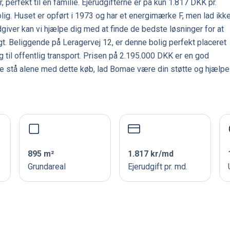
 perfekt til en familie. Ejerudgifterne er på kun 1.817 DKK pr.
olig. Huset er opført i 1973 og har et energimærke F, men lad ikk
ver kan vi hjælpe dig med at finde de bedste løsninger for at
. Beliggende på Leragervej 12, er denne bolig perfekt placeret
il offentlig transport. Prisen på 2.195.000 DKK er en god
kke stå alene med dette køb, lad Bomae være din støtte og hjælpe
895 m²
1.817 kr/md
Grundareal
Ejerudgift pr. md.