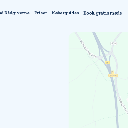
d Rådgiverne
Priser
Køberguides
Book gratis møde