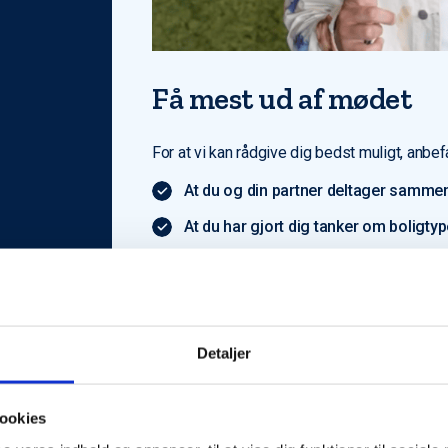
Få mest ud af mødet
For at vi kan rådgive dig bedst muligt, anbefa
At du og din partner deltager sammen
At du har gjort dig tanker om boligty
Har du ikke alt klar? Bare rolig – vi hjælper d
Detaljer
ookies