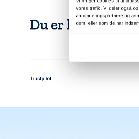
Vi bruger cookies til at tilpas
vores trafik. Vi deler også 
annonceringspartnere og anal
Du er langt fra d
dem, eller som de har indsaml
Trustpilot