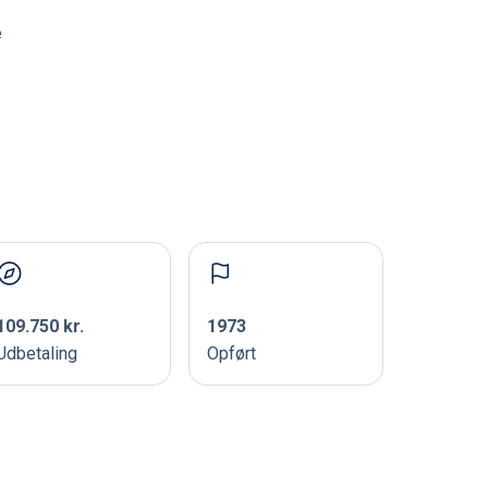
e
109.750 kr.
1973
Udbetaling
Opført