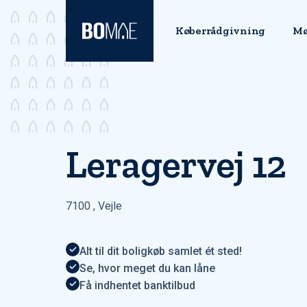
Køberrådgivning
Mø
Leragervej 12
7100
,
Vejle
Alt til dit boligkøb samlet ét sted!
Se, hvor meget du kan låne
Få indhentet banktilbud