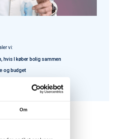
ler vi:
, hvis I køber bolig sammen
pe og budget
ig godt i gang.
Om