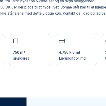
² fra 1926 byder på 5 værelser og en skøn beliggenhed i
 DKK er der plads til at nyde livet. Bomae står klar til at hjælp
 ikke står alene med dette vigtige køb. Kontakt os i dag og lad os
750 m²
4.750 kr/md
Grundareal
Ejerudgift pr. md.