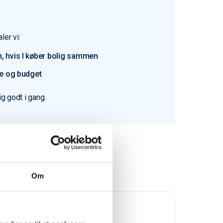
ler vi:
, hvis I køber bolig sammen
pe og budget
ig godt i gang.
Om
Trustpilot