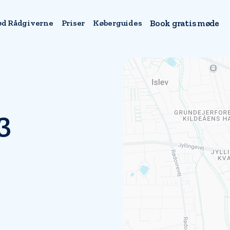
d Rådgiverne
Priser
Køberguides
Book gratis møde
3