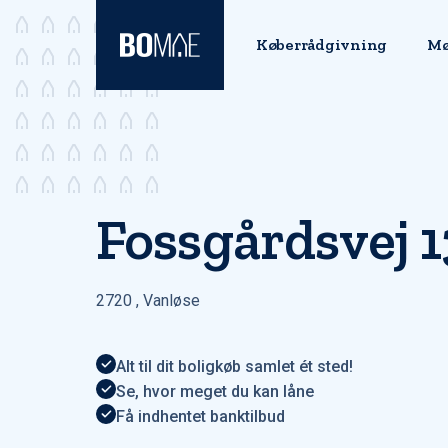
Køberrådgivning
Mø
Fossgårdsvej 1
2720
,
Vanløse
Alt til dit boligkøb samlet ét sted!
Se, hvor meget du kan låne
Få indhentet banktilbud