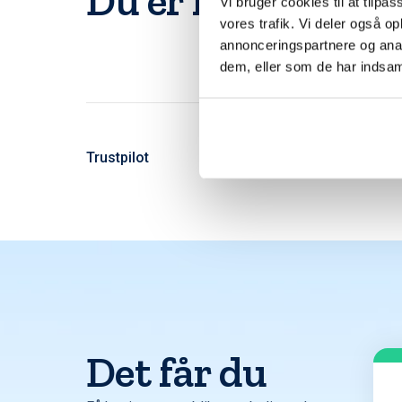
Du er langt fra d
Vi bruger cookies til at tilpas
vores trafik. Vi deler også 
annonceringspartnere og anal
dem, eller som de har indsaml
Trustpilot
Det får du