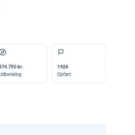
e
374.750 kr.
1926
Udbetaling
Opført