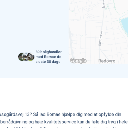
89 bolighandler
med Bomae de
sidste 30 dage
Fossgårdsvej 13? Så lad Bomae hjælpe dig med at opfylde din
rrådgivning og høje kvalitetsservice kan du føle dig tryg i hele