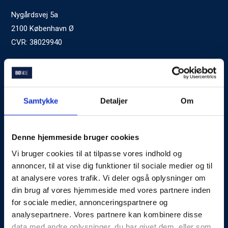
Nygårdsvej 5a
2100 København Ø
CVR: 38029940
Ved generelle henvendelser kontakt Bomae:
kontakt@bomae.dk
Tlf.
72600400
, mandag til fredag 9:00-20:00
Samtykke
Detaljer
Om
Godkendt af Finanstilsynet
som Boligkreditformidler
Denne hjemmeside bruger cookies
Vi bruger cookies til at tilpasse vores indhold og
Om Bomae
annoncer, til at vise dig funktioner til sociale medier og til
at analysere vores trafik. Vi deler også oplysninger om
Kontakt
din brug af vores hjemmeside med vores partnere inden
Karriere
for sociale medier, annonceringspartnere og
analysepartnere. Vores partnere kan kombinere disse
Mød Rådgiverne
data med andre oplysninger, du har givet dem, eller som