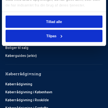
de har indsamlet fra din brug af deres tjenester.
Guides og Cases
Tillad alle
Kundehistorier
Køberguides
Tilpas
Omlægning af lån
Boliger til salg
Køberguides (arkiv)
Køberrådgivning
Køberrådgivning
Køberrådgivning i København
Køberrådgivning i Roskilde