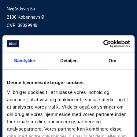
Nygårdsvej 5a
2100 København Ø
CVR: 38029940
Ved generelle henvendelser kontakt Bomae:
kontakt@bomae.dk
Tlf.
72600400
, mandag til fredag 9:00-20:00
Samtykke
Detaljer
Om
Godkendt af Finanstilsynet
som Boligkreditformidler
Denne hjemmeside bruger cookies
Vi bruger cookies til at tilpasse vores indhold og
Om Bomae
annoncer, til at vise dig funktioner til sociale medier og til
at analysere vores trafik. Vi deler også oplysninger om
Kontakt
din brug af vores hjemmeside med vores partnere inden
Karriere
for sociale medier, annonceringspartnere og
analysepartnere. Vores partnere kan kombinere disse
Mød Rådgiverne
data med andre oplysninger, du har givet dem, eller som