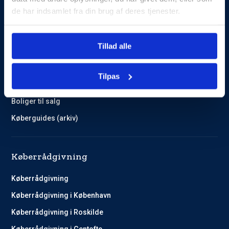
de har indsamlet fra din brug af deres tjenester.
Guides og Cases
Tillad alle
Kundehistorier
Køberguides
Tilpas
Omlægning af lån
Boliger til salg
Køberguides (arkiv)
Køberrådgivning
Køberrådgivning
Køberrådgivning i København
Køberrådgivning i Roskilde