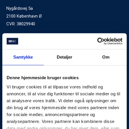
Nygårdsvej 5a
2100 København Ø
CVR: 38029940
Ved generelle henvendelser kontakt Bomae:
kontakt@bomae.dk
Tlf.
72600400
, mandag til fredag 9:00-20:00
Samtykke
Detaljer
Om
Godkendt af Finanstilsynet
som Boligkreditformidler
Denne hjemmeside bruger cookies
Vi bruger cookies til at tilpasse vores indhold og
Om Bomae
annoncer, til at vise dig funktioner til sociale medier og til
at analysere vores trafik. Vi deler også oplysninger om
Kontakt
din brug af vores hjemmeside med vores partnere inden
Karriere
for sociale medier, annonceringspartnere og
analysepartnere. Vores partnere kan kombinere disse
Mød Rådgiverne
data med andre oplysninger, du har givet dem, eller som