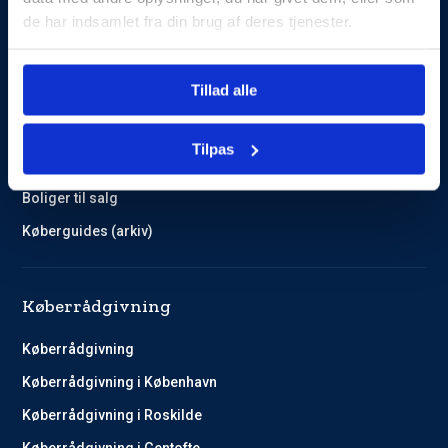
de har indsamlet fra din brug af deres tjenester.
Guides og Cases
Tillad alle
Kundehistorier
Køberguides
Tilpas
Omlægning af lån
Boliger til salg
Køberguides (arkiv)
Køberrådgivning
Køberrådgivning
Køberrådgivning i København
Køberrådgivning i Roskilde