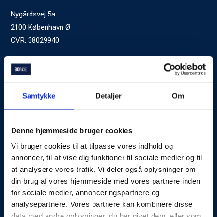
Nygårdsvej 5a
2100 København Ø
CVR: 38029940
Ved generelle henvendelser kontakt Bomae:
kontakt@bomae.dk
Tlf.
72600400
, mandag til fredag 9:00-20:00
Samtykke
Detaljer
Om
Godkendt af Finanstilsynet
som Boligkreditformidler
Denne hjemmeside bruger cookies
Vi bruger cookies til at tilpasse vores indhold og
Om Bomae
annoncer, til at vise dig funktioner til sociale medier og til
at analysere vores trafik. Vi deler også oplysninger om
Kontakt
din brug af vores hjemmeside med vores partnere inden
Karriere
for sociale medier, annonceringspartnere og
analysepartnere. Vores partnere kan kombinere disse
Mød Rådgiverne
data med andre oplysninger, du har givet dem, eller som