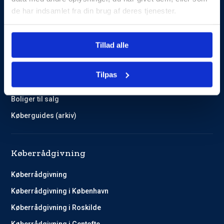
de har indsamlet fra din brug af deres tjenester.
Guides og Cases
Tillad alle
Kundehistorier
Køberguides
Tilpas
Omlægning af lån
Boliger til salg
Køberguides (arkiv)
Køberrådgivning
Køberrådgivning
Køberrådgivning i København
Køberrådgivning i Roskilde