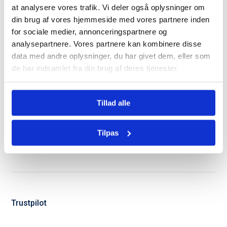
at analysere vores trafik. Vi deler også oplysninger om
godt i gang.
din brug af vores hjemmeside med vores partnere inden
for sociale medier, annonceringspartnere og
analysepartnere. Vores partnere kan kombinere disse
data med andre oplysninger, du har givet dem, eller som
de har indsamlet fra din brug af deres tjenester.
Du er langt fra den eneste
der bruger Bomae
Tillad alle
Trustpilot
Tilpas
Trustpilot