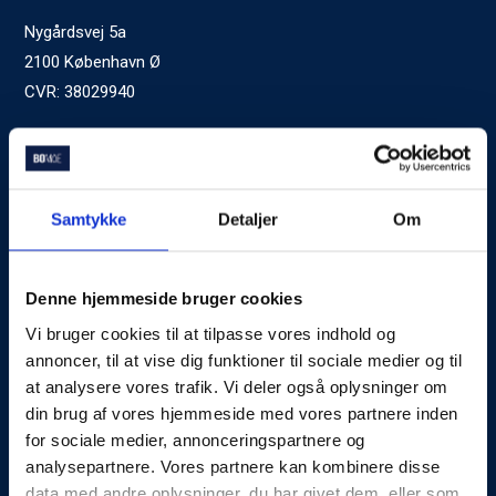
Nygårdsvej 5a
2100 København Ø
CVR: 38029940
Ved generelle henvendelser kontakt Bomae:
kontakt@bomae.dk
Tlf.
72600400
, mandag til fredag 9:00-20:00
Samtykke
Detaljer
Om
Godkendt af Finanstilsynet
som Boligkreditformidler
Denne hjemmeside bruger cookies
Vi bruger cookies til at tilpasse vores indhold og
Om Bomae
annoncer, til at vise dig funktioner til sociale medier og til
at analysere vores trafik. Vi deler også oplysninger om
Kontakt
din brug af vores hjemmeside med vores partnere inden
Karriere
for sociale medier, annonceringspartnere og
analysepartnere. Vores partnere kan kombinere disse
Mød Rådgiverne
data med andre oplysninger, du har givet dem, eller som