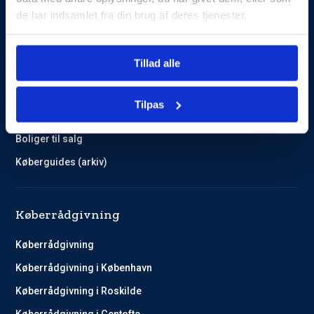
de har indsamlet fra din brug af deres tjenester.
Guides og Cases
Tillad alle
Kundehistorier
Køberguides
Tilpas
Omlægning af lån
Boliger til salg
Køberguides (arkiv)
Køberrådgivning
Køberrådgivning
Køberrådgivning i København
Køberrådgivning i Roskilde