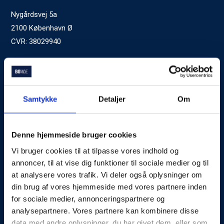
Nygårdsvej 5a
2100 København Ø
CVR: 38029940
Ved generelle henvendelser kontakt Bomae:
kontakt@bomae.dk
Tlf.
72600400
, mandag til fredag 9:00-20:00
Samtykke
Detaljer
Om
Godkendt af Finanstilsynet
som Boligkreditformidler
Denne hjemmeside bruger cookies
Vi bruger cookies til at tilpasse vores indhold og
Om Bomae
annoncer, til at vise dig funktioner til sociale medier og til
at analysere vores trafik. Vi deler også oplysninger om
Kontakt
din brug af vores hjemmeside med vores partnere inden
Karriere
for sociale medier, annonceringspartnere og
analysepartnere. Vores partnere kan kombinere disse
Mød Rådgiverne
data med andre oplysninger, du har givet dem, eller som