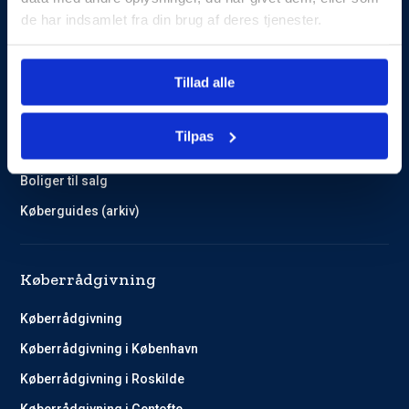
de har indsamlet fra din brug af deres tjenester.
Guides og Cases
Tillad alle
Kundehistorier
Køberguides
Tilpas
Omlægning af lån
Boliger til salg
Køberguides (arkiv)
Køberrådgivning
Køberrådgivning
Køberrådgivning i København
Køberrådgivning i Roskilde