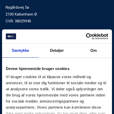
Nygårdsvej 5a
2100 København Ø
CVR: 38029940
Ved generelle henvendelser kontakt Bomae:
kontakt@bomae.dk
Tlf.
72600400
, mandag til fredag 9:00-20:00
Samtykke
Detaljer
Om
Godkendt af Finanstilsynet
som Boligkreditformidler
Denne hjemmeside bruger cookies
Vi bruger cookies til at tilpasse vores indhold og
Om Bomae
annoncer, til at vise dig funktioner til sociale medier og til
at analysere vores trafik. Vi deler også oplysninger om
Kontakt
din brug af vores hjemmeside med vores partnere inden
Karriere
for sociale medier, annonceringspartnere og
analysepartnere. Vores partnere kan kombinere disse
Mød Rådgiverne
data med andre oplysninger, du har givet dem, eller som