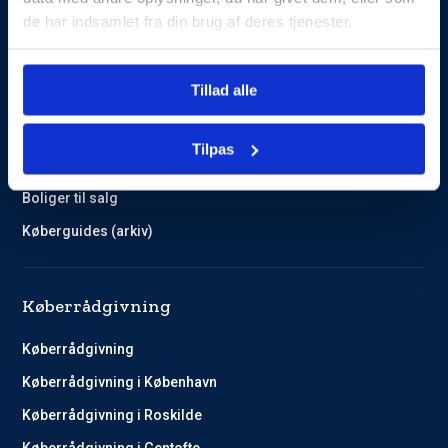
de har indsamlet fra din brug af deres tjenester.
Guides og Cases
Tillad alle
Kundehistorier
Køberguides
Tilpas
Omlægning af lån
Boliger til salg
Køberguides (arkiv)
Køberrådgivning
Køberrådgivning
Køberrådgivning i København
Køberrådgivning i Roskilde