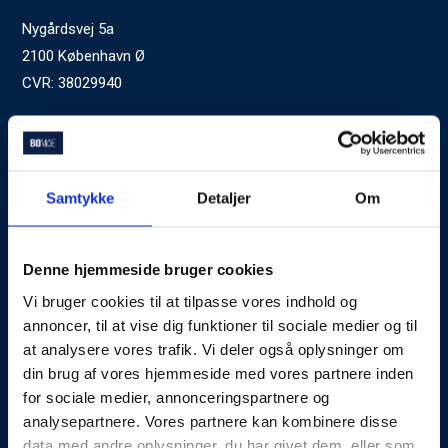
Nygårdsvej 5a
2100 København Ø
CVR: 38029940
Ved generelle henvendelser kontakt Bomae:
kontakt@bomae.dk
Tlf.
72600400
, mandag til fredag 9:00-20:00
Samtykke
Detaljer
Om
Godkendt af Finanstilsynet
som Boligkreditformidler
Denne hjemmeside bruger cookies
Vi bruger cookies til at tilpasse vores indhold og
Om Bomae
annoncer, til at vise dig funktioner til sociale medier og til
at analysere vores trafik. Vi deler også oplysninger om
Kontakt
din brug af vores hjemmeside med vores partnere inden
Karriere
for sociale medier, annonceringspartnere og
analysepartnere. Vores partnere kan kombinere disse
Mød Rådgiverne
data med andre oplysninger, du har givet dem, eller som