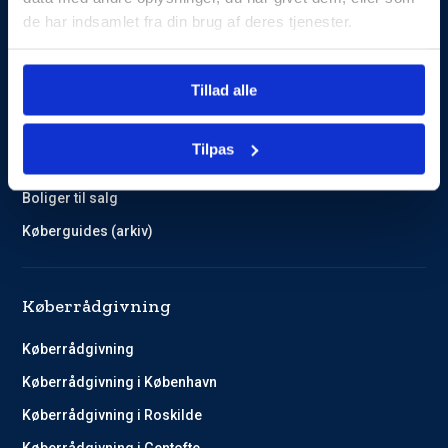
de har indsamlet fra din brug af deres tjenester.
Guides og Cases
Tillad alle
Kundehistorier
Køberguides
Tilpas
Omlægning af lån
Boliger til salg
Køberguides (arkiv)
Køberrådgivning
Køberrådgivning
Køberrådgivning i København
Køberrådgivning i Roskilde