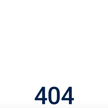
d Rådgiverne
Priser
Køberguides
Book gratis møde
404