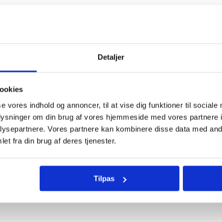
Hov, noget gik galt. Siden findes ikke.
Gå til forside
Detaljer
ookies
se vores indhold og annoncer, til at vise dig funktioner til sociale
oplysninger om din brug af vores hjemmeside med vores partnere i
ysepartnere. Vores partnere kan kombinere disse data med andr
et fra din brug af deres tjenester.
Tilpas