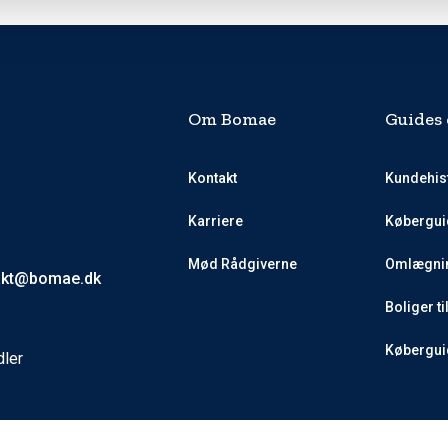
Om Bomae
Guides 
Kontakt
Kundehis
Karriere
Købergui
Mød Rådgiverne
Omlægnin
akt@bomae.dk
Boliger ti
Køberguid
dler