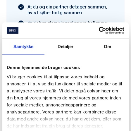
At du og din partner deltager sammen,
hvis I køber bolig sammen
At du har gjort dig tanker om boligtype
og budget
Har du ikke alt klar? Bare rolig – vi hjælper dig
Samtykke
Detaljer
Om
godt i gang.
Denne hjemmeside bruger cookies
Vi bruger cookies til at tilpasse vores indhold og
annoncer, til at vise dig funktioner til sociale medier og til
Du er langt fra den eneste
at analysere vores trafik. Vi deler også oplysninger om
din brug af vores hjemmeside med vores partnere inden
der bruger Bomae
for sociale medier, annonceringspartnere og
analysepartnere. Vores partnere kan kombinere disse
Trustpilot
data med andre oplysninger, du har givet dem, eller som
de har indsamlet fra din brug af deres tjenester.