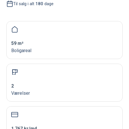
Til salg i alt
180
dage
59 m²
Boligareal
2
Værelser
1.767 kr/md