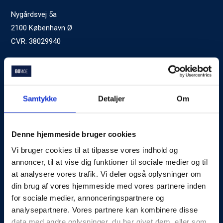
Nygårdsvej 5a
2100 København Ø
CVR: 38029940
Ved generelle henvendelser kontakt Bomae:
kontakt@bomae.dk
Tlf.
72600400
, mandag til fredag 9:00-20:00
Samtykke
Detaljer
Om
Godkendt af Finanstilsynet
som Boligkreditformidler
Denne hjemmeside bruger cookies
Vi bruger cookies til at tilpasse vores indhold og
Om Bomae
annoncer, til at vise dig funktioner til sociale medier og til
at analysere vores trafik. Vi deler også oplysninger om
Kontakt
din brug af vores hjemmeside med vores partnere inden
Karriere
for sociale medier, annonceringspartnere og
analysepartnere. Vores partnere kan kombinere disse
Mød Rådgiverne
data med andre oplysninger, du har givet dem, eller som