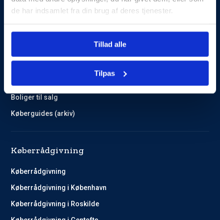
de har indsamlet fra din brug af deres tjenester.
Guides og Cases
Tillad alle
Kundehistorier
Køberguides
Tilpas
Omlægning af lån
Boliger til salg
Køberguides (arkiv)
Køberrådgivning
Køberrådgivning
Køberrådgivning i København
Køberrådgivning i Roskilde