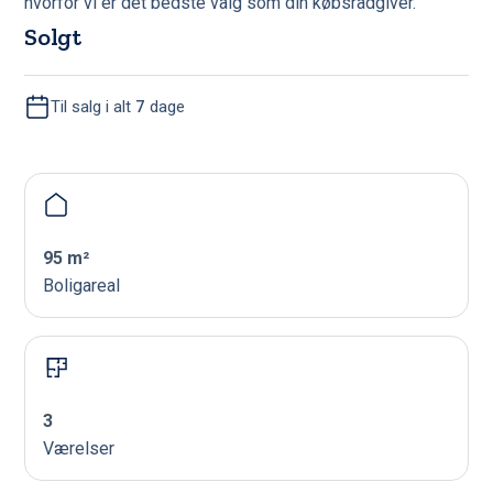
hvorfor vi er det bedste valg som din købsrådgiver.
Solgt
Til salg i alt
7
dage
95 m²
Boligareal
3
Værelser