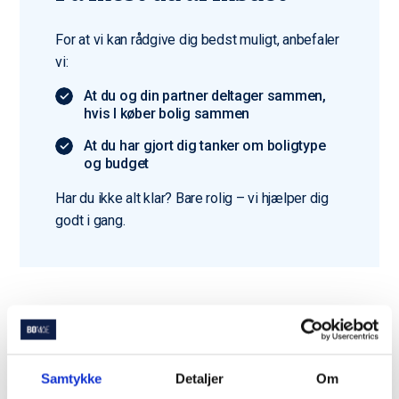
For at vi kan rådgive dig bedst muligt, anbefaler
vi:
At du og din partner deltager sammen,
hvis I køber bolig sammen
At du har gjort dig tanker om boligtype
og budget
Har du ikke alt klar? Bare rolig – vi hjælper dig
godt i gang.
Du er langt fra den eneste
der bruger Bomae
Samtykke
Detaljer
Om