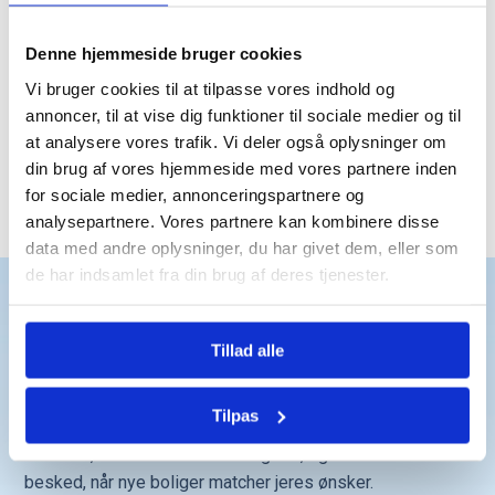
Trustpilot
Denne hjemmeside bruger cookies
Vi bruger cookies til at tilpasse vores indhold og
annoncer, til at vise dig funktioner til sociale medier og til
at analysere vores trafik. Vi deler også oplysninger om
din brug af vores hjemmeside med vores partnere inden
for sociale medier, annonceringspartnere og
Trustpilot
analysepartnere. Vores partnere kan kombinere disse
data med andre oplysninger, du har givet dem, eller som
de har indsamlet fra din brug af deres tjenester.
Det får du
Tillad alle
Få hurtigt et overblik over boliger, der passer
til både dine behov og dit budget.
Tilpas
Tilføj en medkøber, og se, hvad I kan købe
sammen, hvilke favoritter I har gemt, og få
besked, når nye boliger matcher jeres ønsker.