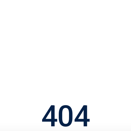
d Rådgiverne
Priser
Køberguides
Book gratis møde
404