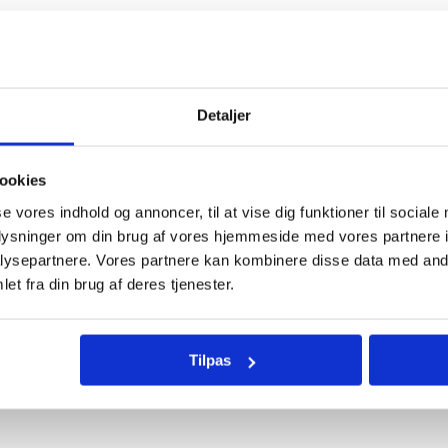
Hov, noget gik galt. Siden findes ikke.
Gå til forside
Detaljer
ookies
se vores indhold og annoncer, til at vise dig funktioner til sociale
oplysninger om din brug af vores hjemmeside med vores partnere i
ysepartnere. Vores partnere kan kombinere disse data med andr
et fra din brug af deres tjenester.
Tilpas