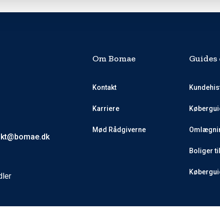
Om Bomae
Guides 
Kontakt
Kundehis
Karriere
Købergui
Mød Rådgiverne
Omlægnin
akt@bomae.dk
Boliger ti
Køberguid
dler