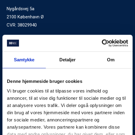
Nygårdsvej 5a
2100 København Ø
CVR: 38029940
Ved generelle henvendelser kontakt Bomae:
kontakt@bomae.dk
Tlf.
72600400
, mandag til fredag 9:00-20:00
Samtykke
Detaljer
Om
Godkendt af Finanstilsynet
som Boligkreditformidler
Denne hjemmeside bruger cookies
Vi bruger cookies til at tilpasse vores indhold og
Om Bomae
annoncer, til at vise dig funktioner til sociale medier og til
at analysere vores trafik. Vi deler også oplysninger om
Kontakt
din brug af vores hjemmeside med vores partnere inden
Karriere
for sociale medier, annonceringspartnere og
analysepartnere. Vores partnere kan kombinere disse
Mød Rådgiverne
data med andre oplysninger, du har givet dem, eller som