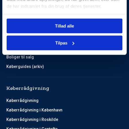
de har indsamlet fra din brug af deres tjenester.
Guides og Cases
Tillad alle
Kundehistorier
Køberguides
Tilpas
Omlægning af lån
Boliger til salg
Køberguides (arkiv)
Køberrådgivning
Køberrådgivning
Køberrådgivning i København
Køberrådgivning i Roskilde