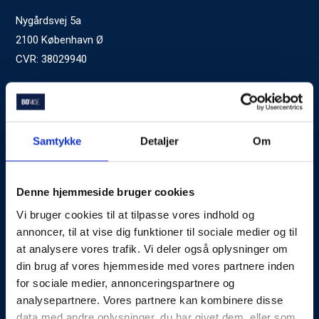
Nygårdsvej 5a
2100 København Ø
CVR: 38029940
Ved generelle henvendelser kontakt Bomae:
kontakt@bomae.dk
Tlf.
72600400
, mandag til fredag 9:00-20:00
Samtykke
Detaljer
Om
Godkendt af Finanstilsynet
som Boligkreditformidler
Denne hjemmeside bruger cookies
Vi bruger cookies til at tilpasse vores indhold og
Om Bomae
annoncer, til at vise dig funktioner til sociale medier og til
at analysere vores trafik. Vi deler også oplysninger om
Kontakt
din brug af vores hjemmeside med vores partnere inden
Karriere
for sociale medier, annonceringspartnere og
analysepartnere. Vores partnere kan kombinere disse
Mød Rådgiverne
data med andre oplysninger, du har givet dem, eller som