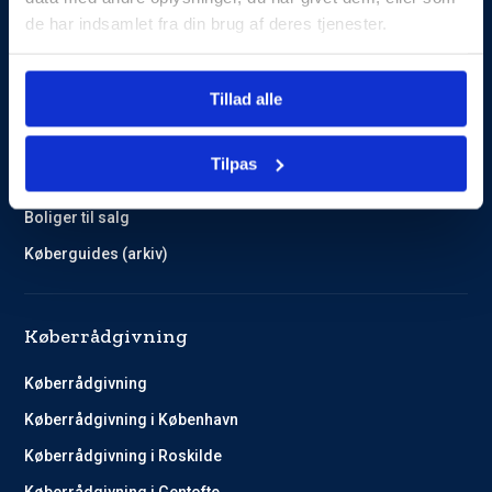
de har indsamlet fra din brug af deres tjenester.
Guides og Cases
Tillad alle
Kundehistorier
Køberguides
Tilpas
Omlægning af lån
Boliger til salg
Køberguides (arkiv)
Køberrådgivning
Køberrådgivning
Køberrådgivning i København
Køberrådgivning i Roskilde