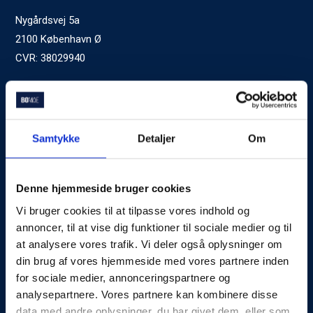
Nygårdsvej 5a
2100 København Ø
CVR: 38029940
Ved generelle henvendelser kontakt Bomae:
kontakt@bomae.dk
Tlf.
72600400
, mandag til fredag 9:00-20:00
Samtykke
Detaljer
Om
Godkendt af Finanstilsynet
som Boligkreditformidler
Denne hjemmeside bruger cookies
Vi bruger cookies til at tilpasse vores indhold og
Om Bomae
annoncer, til at vise dig funktioner til sociale medier og til
at analysere vores trafik. Vi deler også oplysninger om
Kontakt
din brug af vores hjemmeside med vores partnere inden
Karriere
for sociale medier, annonceringspartnere og
analysepartnere. Vores partnere kan kombinere disse
Mød Rådgiverne
data med andre oplysninger, du har givet dem, eller som