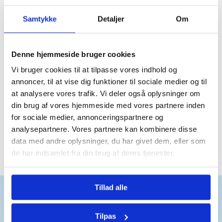
Samtykke
Detaljer
Om
Du er langt fra den eneste
der bruger Bomae
Denne hjemmeside bruger cookies
Vi bruger cookies til at tilpasse vores indhold og
Trustpilot
annoncer, til at vise dig funktioner til sociale medier og til
at analysere vores trafik. Vi deler også oplysninger om
din brug af vores hjemmeside med vores partnere inden
for sociale medier, annonceringspartnere og
analysepartnere. Vores partnere kan kombinere disse
data med andre oplysninger, du har givet dem, eller som
Trustpilot
de har indsamlet fra din brug af deres tjenester.
Tillad alle
Det får du
Tilpas