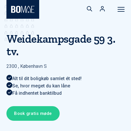
Weidekampsgade 59 3.
tv.
2300
,
København S
Alt til dit boligkøb samlet ét sted!
Se, hvor meget du kan låne
Få indhentet banktilbud
Book gratis møde