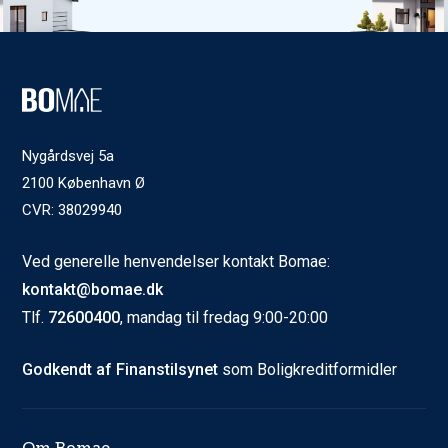
Nygårdsvej 5a
2100 København Ø
CVR: 38029940
Ved generelle henvendelser kontakt Bomae:
kontakt@bomae.dk
Tlf.
72600400
, mandag til fredag 9:00-20:00
Godkendt af Finanstilsynet
som Boligkreditformidler
Om Bomae