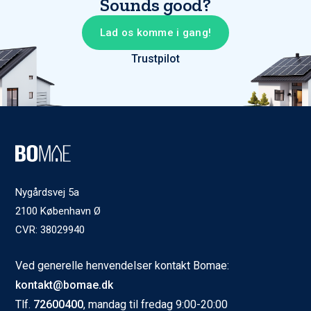
Sounds good?
Lad os komme i gang!
Trustpilot
Nygårdsvej 5a
2100 København Ø
CVR: 38029940
Ved generelle henvendelser kontakt Bomae:
kontakt@bomae.dk
Tlf.
72600400
, mandag til fredag 9:00-20:00