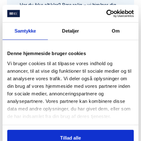
Har du ikke alt klar? Bare rolig – vi hjælper dig
godt i gang.
Samtykke
Detaljer
Om
Denne hjemmeside bruger cookies
Du er langt fra den eneste
Vi bruger cookies til at tilpasse vores indhold og
der bruger Bomae
annoncer, til at vise dig funktioner til sociale medier og til
at analysere vores trafik. Vi deler også oplysninger om
din brug af vores hjemmeside med vores partnere inden
Trustpilot
for sociale medier, annonceringspartnere og
analysepartnere. Vores partnere kan kombinere disse
data med andre oplysninger, du har givet dem, eller som
de har indsamlet fra din brug af deres tjenester.
Trustpilot
Tillad alle