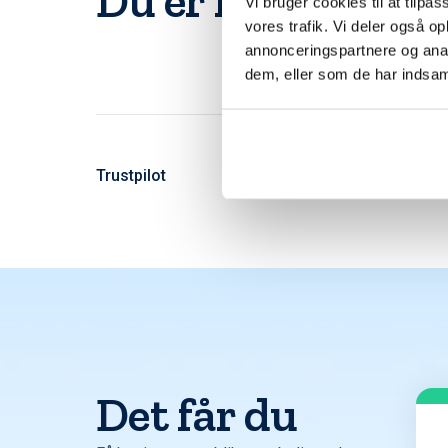
Du er langt fra d
Vi bruger cookies til at tilpas
vores trafik. Vi deler også 
annonceringspartnere og anal
dem, eller som de har indsaml
Trustpilot
Det får du