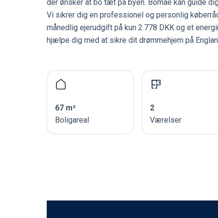
der ønsker at bo tæt på byen. Bomae kan guide di
Vi sikrer dig en professionel og personlig køberrå
månedlig ejerudgift på kun 2.778 DKK og et energi
hjælpe dig med at sikre dit drømmehjem på England
67 m²
2
Boligareal
Værelser