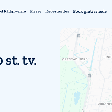
d Rådgiverne
Priser
Køberguides
Book gratis møde
st. tv.