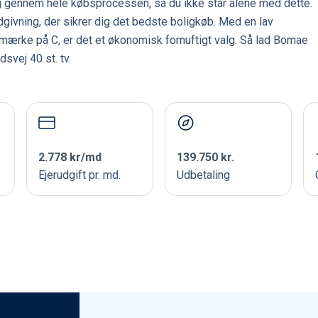
g gennem hele købsprocessen, så du ikke står alene med dette.
dgivning, der sikrer dig det bedste boligkøb. Med en lav
mærke på C, er det et økonomisk fornuftigt valg. Så lad Bomae
svej 40 st. tv.
2.778 kr/md
139.750 kr.
Ejerudgift pr. md.
Udbetaling