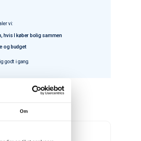
ler vi:
, hvis I køber bolig sammen
pe og budget
ig godt i gang.
Om
Trustpilot