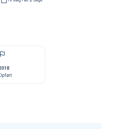
Til salg i alt
2
dage
2018
Opført