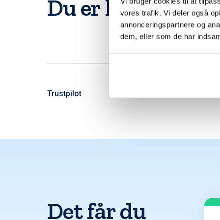
Du er langt fra d
Vi bruger cookies til at tilpas
vores trafik. Vi deler også 
annonceringspartnere og anal
dem, eller som de har indsaml
Trustpilot
Det får du