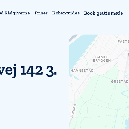
d Rådgiverne
Priser
Køberguides
Book gratis møde
j 142 3.