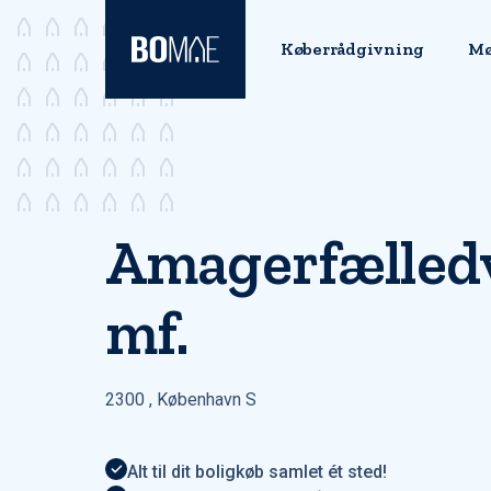
Køberrådgivning
Mø
Amagerfælledve
mf.
2300
,
København S
Alt til dit boligkøb samlet ét sted!