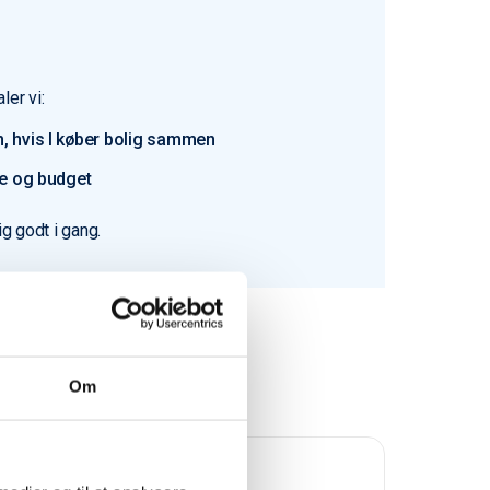
ler vi:
, hvis I køber bolig sammen
pe og budget
ig godt i gang.
Om
Trustpilot