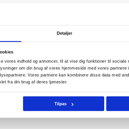
Hov, noget gik galt. Siden findes ikke.
Gå til forside
Detaljer
ookies
se vores indhold og annoncer, til at vise dig funktioner til sociale
oplysninger om din brug af vores hjemmeside med vores partnere i
ysepartnere. Vores partnere kan kombinere disse data med andr
et fra din brug af deres tjenester.
Tilpas