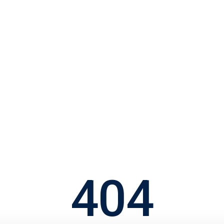
d Rådgiverne
Priser
Køberguides
Book gratis møde
404