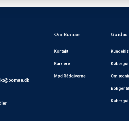
Om Bomae
Guides 
Kontakt
Kundehis
Karriere
Købergui
Mød Rådgiverne
Omlægnin
akt@bomae.dk
Boliger ti
Køberguid
dler