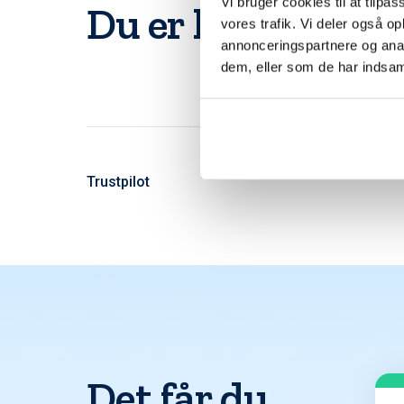
Vi bruger cookies til at tilpas
Du er langt fra d
vores trafik. Vi deler også 
annonceringspartnere og anal
dem, eller som de har indsaml
Trustpilot
Det får du