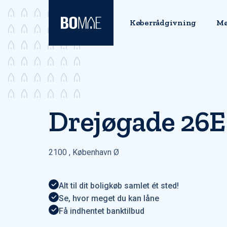
Køberrådgivning
Mø
Drejøgade 26E 
2100
,
København Ø
Alt til dit boligkøb samlet ét sted!
Se, hvor meget du kan låne
Få indhentet banktilbud