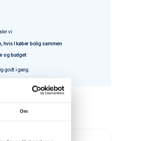
ler vi:
, hvis I køber bolig sammen
pe og budget
ig godt i gang.
Om
Trustpilot