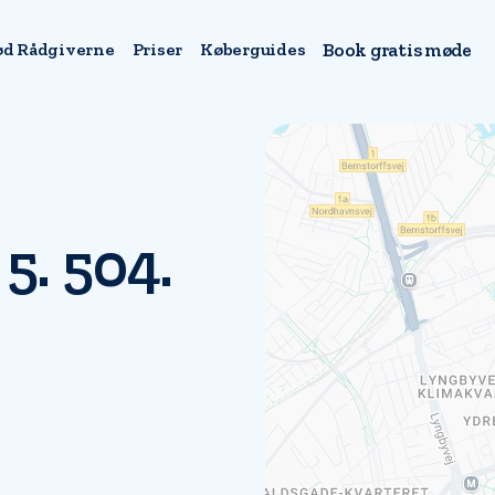
d Rådgiverne
Priser
Køberguides
Book gratis møde
5. 504.