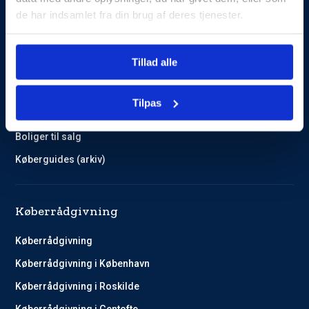
de har indsamlet fra din brug af deres tjenester.
Guides og Cases
Tillad alle
Kundehistorier
Køberguides
Tilpas
Omlægning af lån
Boliger til salg
Køberguides (arkiv)
Køberrådgivning
Køberrådgivning
Køberrådgivning i København
Køberrådgivning i Roskilde