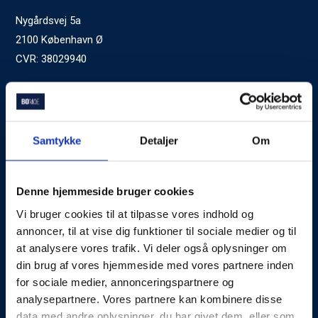
Nygårdsvej 5a
2100 København Ø
CVR: 38029940
Ved generelle henvendelser kontakt Bomae:
kontakt@bomae.dk
Tlf.
72600400
, mandag til fredag 9:00-20:00
Samtykke
Detaljer
Om
Godkendt af Finanstilsynet
som Boligkreditformidler
Denne hjemmeside bruger cookies
Vi bruger cookies til at tilpasse vores indhold og
Om Bomae
annoncer, til at vise dig funktioner til sociale medier og til
at analysere vores trafik. Vi deler også oplysninger om
Kontakt
din brug af vores hjemmeside med vores partnere inden
Karriere
for sociale medier, annonceringspartnere og
analysepartnere. Vores partnere kan kombinere disse
Mød Rådgiverne
data med andre oplysninger, du har givet dem, eller som