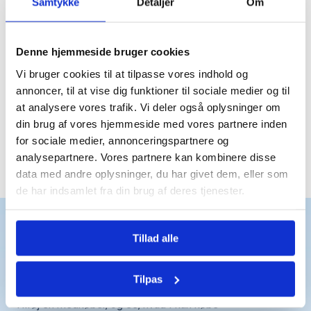
Du er langt fra den eneste
Samtykke
Detaljer
Om
der bruger Bomae
Denne hjemmeside bruger cookies
Trustpilot
Vi bruger cookies til at tilpasse vores indhold og
annoncer, til at vise dig funktioner til sociale medier og til
at analysere vores trafik. Vi deler også oplysninger om
din brug af vores hjemmeside med vores partnere inden
for sociale medier, annonceringspartnere og
analysepartnere. Vores partnere kan kombinere disse
Trustpilot
data med andre oplysninger, du har givet dem, eller som
de har indsamlet fra din brug af deres tjenester.
Tillad alle
Det får du
Få hurtigt et overblik over boliger, der passer
Tilpas
til både dine behov og dit budget.
Tilføj en medkøber, og se, hvad I kan købe