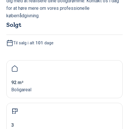
dig med at realisere dine boligdrømme. Kontakt os i dag
for at høre mere om vores professionelle
køberrådgivning.
Solgt
Til salg i alt
101
dage
92 m²
Boligareal
3