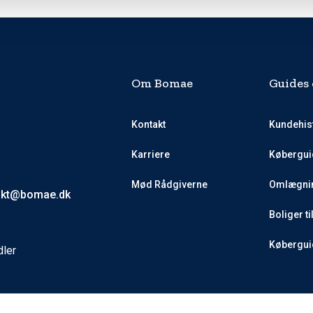
Om Bomae
Guides 
Kontakt
Kundehis
Karriere
Købergui
Mød Rådgiverne
Omlægnin
akt@bomae.dk
Boliger ti
Køberguid
dler