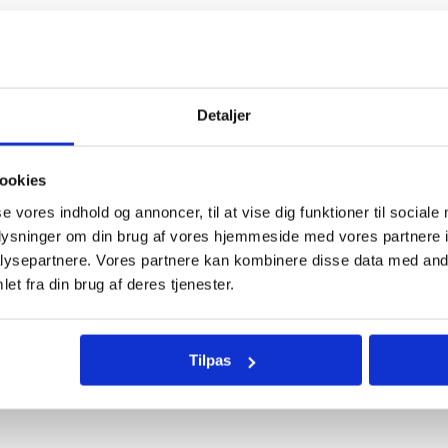
Hov, noget gik galt. Siden findes ikke.
Gå til forside
Detaljer
ookies
se vores indhold og annoncer, til at vise dig funktioner til sociale
oplysninger om din brug af vores hjemmeside med vores partnere i
ysepartnere. Vores partnere kan kombinere disse data med andr
et fra din brug af deres tjenester.
Tilpas