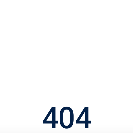
d Rådgiverne
Priser
Køberguides
Book gratis møde
404