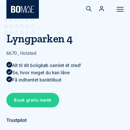
Lyngparken 4
6670
,
Holsted
Alt til dit boligkøb samlet ét sted!
Se, hvor meget du kan låne
Få indhentet banktilbud
Book gratis møde
Trustpilot