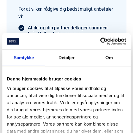
For at vi kan rådgive dig bedst muligt, anbefaler
vi:
At du og din partner deltager sammen,
hvis I køber bolig sammen
At du har gjort dig tanker om boligtype
og budget
Samtykke
Detaljer
Om
Har du ikke alt klar? Bare rolig – vi hjælper dig
godt i gang.
Denne hjemmeside bruger cookies
Vi bruger cookies til at tilpasse vores indhold og
annoncer, til at vise dig funktioner til sociale medier og til
at analysere vores trafik. Vi deler også oplysninger om
din brug af vores hjemmeside med vores partnere inden
Du er langt fra den eneste
for sociale medier, annonceringspartnere og
der bruger Bomae
analysepartnere. Vores partnere kan kombinere disse
data med andre oplysninger, du har givet dem, eller som