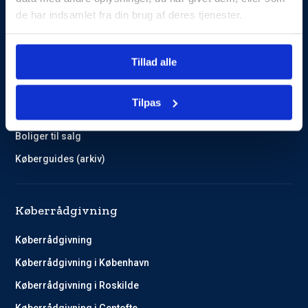
de har indsamlet fra din brug af deres tjenester.
Guides og Cases
Tillad alle
Kundehistorier
Køberguides
Tilpas
Omlægning af lån
Boliger til salg
Køberguides (arkiv)
Køberrådgivning
Køberrådgivning
Køberrådgivning i København
Køberrådgivning i Roskilde