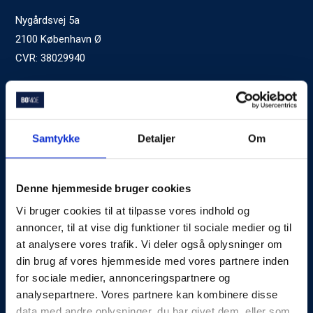
Nygårdsvej 5a
2100 København Ø
CVR: 38029940
Ved generelle henvendelser kontakt Bomae:
kontakt@bomae.dk
Tlf.
72600400
, mandag til fredag 9:00-20:00
Samtykke
Detaljer
Om
Godkendt af Finanstilsynet
som Boligkreditformidler
Denne hjemmeside bruger cookies
Vi bruger cookies til at tilpasse vores indhold og
Om Bomae
annoncer, til at vise dig funktioner til sociale medier og til
at analysere vores trafik. Vi deler også oplysninger om
Kontakt
din brug af vores hjemmeside med vores partnere inden
Karriere
for sociale medier, annonceringspartnere og
analysepartnere. Vores partnere kan kombinere disse
Mød Rådgiverne
data med andre oplysninger, du har givet dem, eller som