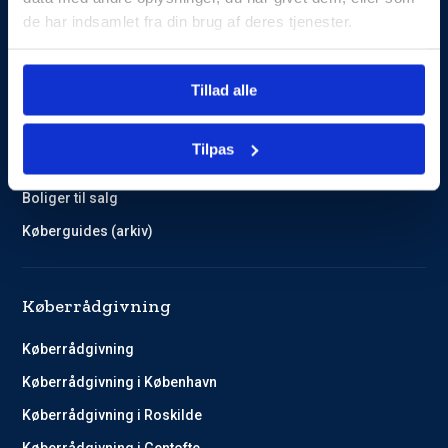
de har indsamlet fra din brug af deres tjenester.
Guides og Cases
Tillad alle
Kundehistorier
Køberguides
Tilpas
Omlægning af lån
Boliger til salg
Køberguides (arkiv)
Køberrådgivning
Køberrådgivning
Køberrådgivning i København
Køberrådgivning i Roskilde