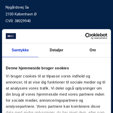
Nygårdsvej 5a
2100 København Ø
CVR: 38029940
Ved generelle henvendelser kontakt Bomae:
kontakt@bomae.dk
Tlf.
72600400
, mandag til fredag 9:00-20:00
Samtykke
Detaljer
Om
Godkendt af Finanstilsynet
som Boligkreditformidler
Denne hjemmeside bruger cookies
Vi bruger cookies til at tilpasse vores indhold og
Om Bomae
annoncer, til at vise dig funktioner til sociale medier og til
at analysere vores trafik. Vi deler også oplysninger om
Kontakt
din brug af vores hjemmeside med vores partnere inden
Karriere
for sociale medier, annonceringspartnere og
analysepartnere. Vores partnere kan kombinere disse
Mød Rådgiverne
data med andre oplysninger, du har givet dem, eller som