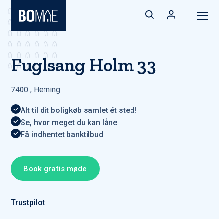
Fuglsang Holm 33
7400
,
Herning
Alt til dit boligkøb samlet ét sted!
Se, hvor meget du kan låne
Få indhentet banktilbud
Book gratis møde
Trustpilot