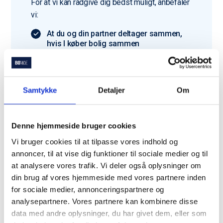
For at vi kan rådgive dig bedst muligt, anbefaler
vi:
At du og din partner deltager sammen,
hvis I køber bolig sammen
At du har gjort dig tanker om boligtype
og budget
Samtykke
Detaljer
Om
Har du ikke alt klar? Bare rolig – vi hjælper dig
godt i gang.
Denne hjemmeside bruger cookies
Vi bruger cookies til at tilpasse vores indhold og
annoncer, til at vise dig funktioner til sociale medier og til
at analysere vores trafik. Vi deler også oplysninger om
Du er langt fra den eneste
din brug af vores hjemmeside med vores partnere inden
for sociale medier, annonceringspartnere og
der bruger Bomae
analysepartnere. Vores partnere kan kombinere disse
data med andre oplysninger, du har givet dem, eller som
Trustpilot