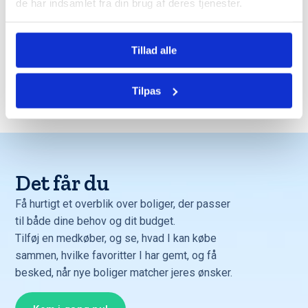
de har indsamlet fra din brug af deres tjenester.
Tillad alle
Tilpas
Trustpilot
Det får du
Få hurtigt et overblik over boliger, der passer
til både dine behov og dit budget.
Tilføj en medkøber, og se, hvad I kan købe
sammen, hvilke favoritter I har gemt, og få
besked, når nye boliger matcher jeres ønsker.