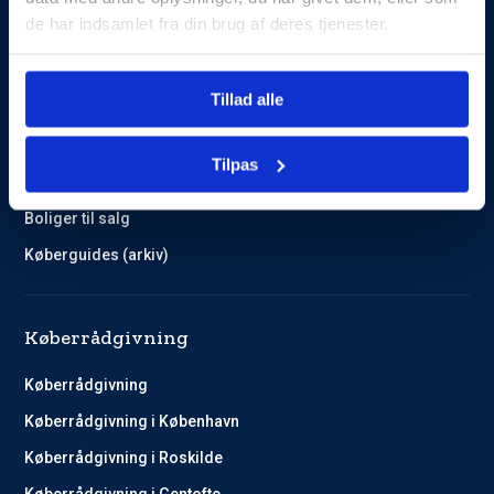
de har indsamlet fra din brug af deres tjenester.
Guides og Cases
Tillad alle
Kundehistorier
Køberguides
Tilpas
Omlægning af lån
Boliger til salg
Køberguides (arkiv)
Køberrådgivning
Køberrådgivning
Køberrådgivning i København
Køberrådgivning i Roskilde