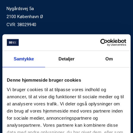
Nygårdsvej 5a
2100 København Ø
CVR: 38029940
Ved generelle henvendelser kontakt Bomae:
kontakt@bomae.dk
Tlf.
72600400
, mandag til fredag 9:00-20:00
Samtykke
Detaljer
Om
Godkendt af Finanstilsynet
som Boligkreditformidler
Denne hjemmeside bruger cookies
Vi bruger cookies til at tilpasse vores indhold og
Om Bomae
annoncer, til at vise dig funktioner til sociale medier og til
at analysere vores trafik. Vi deler også oplysninger om
Kontakt
din brug af vores hjemmeside med vores partnere inden
Karriere
for sociale medier, annonceringspartnere og
analysepartnere. Vores partnere kan kombinere disse
Mød Rådgiverne
data med andre oplysninger, du har givet dem, eller som