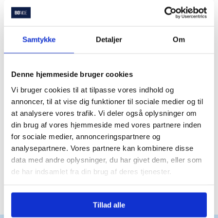
godt i gang.
Samtykke
Detaljer
Om
Du er langt fra den eneste
Denne hjemmeside bruger cookies
der bruger Bomae
Vi bruger cookies til at tilpasse vores indhold og
annoncer, til at vise dig funktioner til sociale medier og til
at analysere vores trafik. Vi deler også oplysninger om
Trustpilot
din brug af vores hjemmeside med vores partnere inden
for sociale medier, annonceringspartnere og
analysepartnere. Vores partnere kan kombinere disse
data med andre oplysninger, du har givet dem, eller som
de har indsamlet fra din brug af deres tjenester.
Trustpilot
Tillad alle