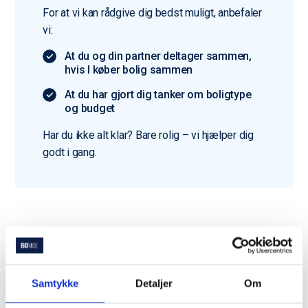
For at vi kan rådgive dig bedst muligt, anbefaler
vi:
At du og din partner deltager sammen,
hvis I køber bolig sammen
At du har gjort dig tanker om boligtype
og budget
Har du ikke alt klar? Bare rolig – vi hjælper dig
godt i gang.
Du er langt fra den eneste
der bruger Bomae
Samtykke
Detaljer
Om