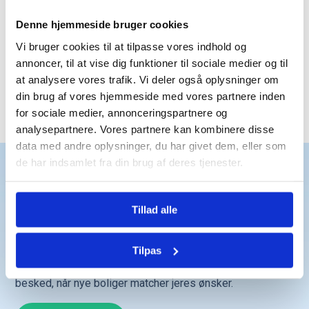
Trustpilot
Denne hjemmeside bruger cookies
Vi bruger cookies til at tilpasse vores indhold og
annoncer, til at vise dig funktioner til sociale medier og til
at analysere vores trafik. Vi deler også oplysninger om
din brug af vores hjemmeside med vores partnere inden
Trustpilot
for sociale medier, annonceringspartnere og
analysepartnere. Vores partnere kan kombinere disse
data med andre oplysninger, du har givet dem, eller som
de har indsamlet fra din brug af deres tjenester.
Det får du
Tillad alle
Få hurtigt et overblik over boliger, der passer
til både dine behov og dit budget.
Tilføj en medkøber, og se, hvad I kan købe
Tilpas
sammen, hvilke favoritter I har gemt, og få
besked, når nye boliger matcher jeres ønsker.