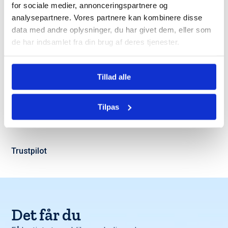
for sociale medier, annonceringspartnere og
analysepartnere. Vores partnere kan kombinere disse
Du er langt fra den eneste
data med andre oplysninger, du har givet dem, eller som
de har indsamlet fra din brug af deres tjenester.
der bruger Bomae
Tillad alle
Trustpilot
Tilpas
Trustpilot
Det får du