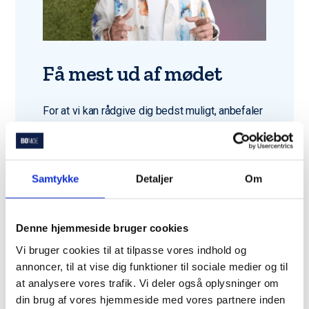
Få mest ud af mødet
For at vi kan rådgive dig bedst muligt, anbefaler
vi:
At du og din partner deltager sammen,
hvis I køber bolig sammen
Samtykke
Detaljer
Om
At du har gjort dig tanker om boligtype
og budget
Denne hjemmeside bruger cookies
Har du ikke alt klar? Bare rolig – vi hjælper dig
Vi bruger cookies til at tilpasse vores indhold og
godt i gang.
annoncer, til at vise dig funktioner til sociale medier og til
at analysere vores trafik. Vi deler også oplysninger om
din brug af vores hjemmeside med vores partnere inden