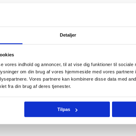
Hov, noget gik galt. Siden findes ikke.
Gå til forside
Detaljer
ookies
se vores indhold og annoncer, til at vise dig funktioner til sociale
oplysninger om din brug af vores hjemmeside med vores partnere i
ysepartnere. Vores partnere kan kombinere disse data med andr
et fra din brug af deres tjenester.
Tilpas