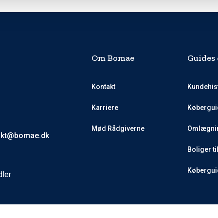
Om Bomae
Guides 
Kontakt
Kundehis
Karriere
Købergui
Mød Rådgiverne
Omlægnin
akt@bomae.dk
Boliger ti
Køberguid
dler