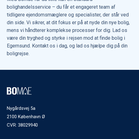
bolighandelsservice – du får et engageret team af
tidligere ejendomsmæglere og specialister, der står ved
din side. Vi sikrer, at dit fokus er på at nyde din nye bolig,
mens vi håndterer komplekse processer for dig. Lad os
være din tryghed og styrke i rejsen mod at finde bolig i
Egernsund. Kontakt os i dag, og lad os hjælpe dig på din
boligrejse.
Nygårdsvej 5a
2100 København Ø
CVR: 38029940