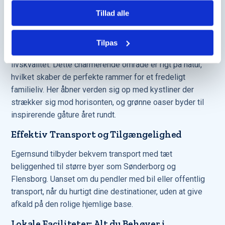
Tillad alle
Bolig i Egernsund: Livskvalitet i Unikke
Omgivelser
Tilpas
At finde bolig i Egernsund er at finde en perle af
livskvalitet. Dette charmerende område er rigt på natur,
hvilket skaber de perfekte rammer for et fredeligt
familieliv. Her åbner verden sig op med kystliner der
strækker sig mod horisonten, og grønne oaser byder til
inspirerende gåture året rundt.
Effektiv Transport og Tilgængelighed
Egernsund tilbyder bekvem transport med tæt
beliggenhed til større byer som Sønderborg og
Flensborg. Uanset om du pendler med bil eller offentlig
transport, når du hurtigt dine destinationer, uden at give
afkald på den rolige hjemlige base.
Lokale Faciliteter: Alt du Behøver i