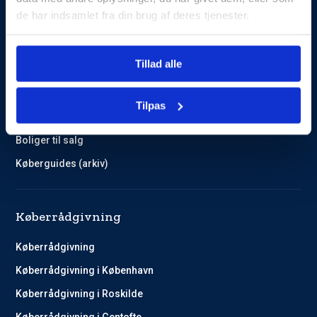
de har indsamlet fra din brug af deres tjenester.
Guides og Cases
Tillad alle
Kundehistorier
Køberguides
Tilpas
Omlægning af lån
Boliger til salg
Køberguides (arkiv)
Køberrådgivning
Køberrådgivning
Køberrådgivning i København
Køberrådgivning i Roskilde