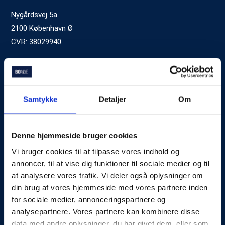
Nygårdsvej 5a
2100 København Ø
CVR: 38029940
Ved generelle henvendelser kontakt Bomae:
kontakt@bomae.dk
Tlf.
72600400
, mandag til fredag 9:00-20:00
Samtykke
Detaljer
Om
Godkendt af Finanstilsynet
som Boligkreditformidler
Denne hjemmeside bruger cookies
Vi bruger cookies til at tilpasse vores indhold og
Om Bomae
annoncer, til at vise dig funktioner til sociale medier og til
at analysere vores trafik. Vi deler også oplysninger om
Kontakt
din brug af vores hjemmeside med vores partnere inden
Karriere
for sociale medier, annonceringspartnere og
analysepartnere. Vores partnere kan kombinere disse
Mød Rådgiverne
data med andre oplysninger, du har givet dem, eller som