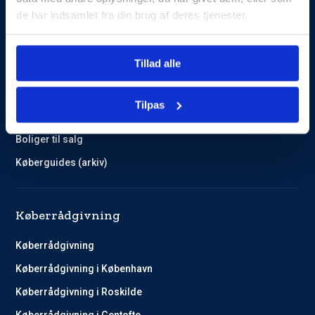
de har indsamlet fra din brug af deres tjenester.
Guides og Cases
Tillad alle
Kundehistorier
Køberguides
Tilpas
Omlægning af lån
Boliger til salg
Køberguides (arkiv)
Køberrådgivning
Køberrådgivning
Køberrådgivning i København
Køberrådgivning i Roskilde