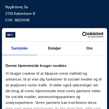
Nygårdsvej 5a
2100 København Ø
CVR: 38029940
Ved generelle henvendelser kontakt Bomae:
kontakt@bomae.dk
Tlf.
72600400
, mandag til fredag 9:00-20:00
Samtykke
Detaljer
Om
Godkendt af Finanstilsynet
som Boligkreditformidler
Denne hjemmeside bruger cookies
Vi bruger cookies til at tilpasse vores indhold og
Om Bomae
annoncer, til at vise dig funktioner til sociale medier og til
at analysere vores trafik. Vi deler også oplysninger om
Kontakt
din brug af vores hjemmeside med vores partnere inden
Karriere
for sociale medier, annonceringspartnere og
analysepartnere. Vores partnere kan kombinere disse
Mød Rådgiverne
data med andre oplysninger, du har givet dem, eller som