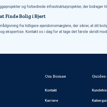
ggeprojekter og forbedrede infrastrukturprojekter, der bidrager ti
 Finde Bolig i Bjert
givning fra tidligere ejendomsmæglere, der sikrer, at dit boligkø
ekspertise. Kontakt os i dag for at tage det første skridt mod d
Om Bomae
Guides 
Kontakt
Kundehis
Karriere
Købergui