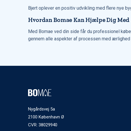
Bjert oplever en positiv udvikling med flere nye by
Hvordan Bomae Kan Hjælpe Dig Med at
Med Bomae ved din side får du professionel køberråd
gennem alle aspekter af processen med ærlighed og 
Nygårdsvej 5a
2100 København Ø
CVR: 38029940