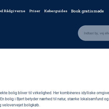
d Rådgiverne
Priser
Køberguides
Book gratis møde
fekte bolig bliver til virkelighed. Her kombineres idylliske om
. En bolig i Bjert betyder nærhed til natur, stærke lokalsamfund og 
 og velovervejet boligkøb.