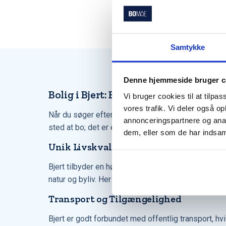
Samtykke
Denne hjemmeside bruger c
Bolig i Bjert: En Guide til Dit Næste 
Vi bruger cookies til at tilpas
vores trafik. Vi deler også 
Når du søger efter en bolig i Bjert, åbner du døren
annonceringspartnere og anal
sted at bo; det er et hjem for dem, der værdsætter 
dem, eller som de har indsaml
Unik Livskvalitet i Bjert
Bjert tilbyder en høj livskvalitet med sine maler
natur og byliv. Her kan du nyde lange gåture langs
Transport og Tilgængelighed
Bjert er godt forbundet med offentlig transport, hv