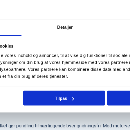
Detaljer
ookies
Hjem
se vores indhold og annoncer, til at vise dig funktioner til sociale
oplysninger om din brug af vores hjemmeside med vores partnere i
 til et område præget af skøn natur, stærkt fællesskab og unikke 
ysepartnere. Vores partnere kan kombinere disse data med andr
kvaliteten af hverdagslivet.
et fra din brug af deres tjenester.
iske landskaber og rolige omgivelser. Området er det perfekte st
Tilpas
 stranden eller cykelture gennem grønne skove.
ilket gør pendling til nærliggende byer gnidningsfri. Med motorvej