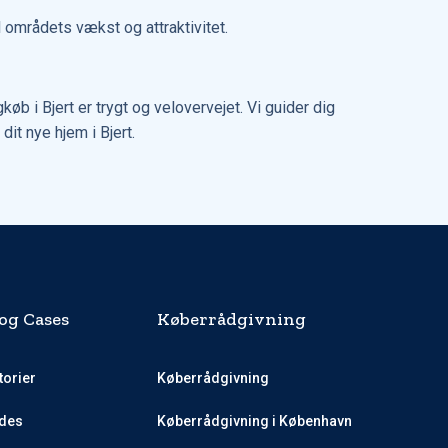
l områdets vækst og attraktivitet.
b i Bjert er trygt og velovervejet. Vi guider dig
it nye hjem i Bjert.
og Cases
Køberrådgivning
torier
Køberrådgivning
des
Køberrådgivning i København