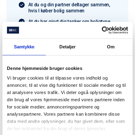
At du og din partner deltager sammen,
hvis I køber bolig sammen
At du har gjort dig tanker om boligtype
og budget
Har du ikke alt klar? Bare rolig – vi hjælper dig
godt i gang.
Samtykke
Detaljer
Om
Denne hjemmeside bruger cookies
Vi bruger cookies til at tilpasse vores indhold og
annoncer, til at vise dig funktioner til sociale medier og til
Du er langt fra den eneste
at analysere vores trafik. Vi deler også oplysninger om
din brug af vores hjemmeside med vores partnere inden
der bruger Bomae
for sociale medier, annonceringspartnere og
analysepartnere. Vores partnere kan kombinere disse
Trustpilot
data med andre oplysninger, du har givet dem, eller som
de har indsamlet fra din brug af deres tjenester.